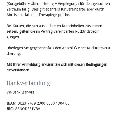
(Kursgebühr + Übernachtung + Verpﬂegung) für den gebuch
ten
Zeit
raum fällig. Dies gilt ebenfalls für ver
ein
bar
te, aber durch
Abreise entfallende Thera
pie
ge
spräche.
Bei Kursen, die sich aus mehreren Kurs
ein
heiten zusam
men
setzen, gelten die im Vertrag vereinbarten Rück
tritts
be
din
gungen.
Überlegen Sie gege
be
nen
falls den Ab
schluß einer Rück
tritts
ver
si
cherung.
Mit Ihrer Anmel­dung erklären Sie sich mit diesen Bedin­gungen
ein­ver­standen.
Bankverbindung
VR-Bank Isar-Vils
IBAN:
DE23 7439 2300 0000 1304 60
BIC:
GENODEF1VBV