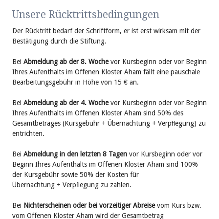
Unsere Rücktrittsbedingungen
Der Rücktritt bedarf der Schriftform, er ist erst wirksam mit der
Bestätigung durch die Stiftung.
Bei
Abmeldung ab der 8. Woche
vor Kurs
beginn oder vor Beginn
Ihres Auf
ent
halts im Offenen Kloster Aham fällt eine pau
schale
Bear
bei
tungs
gebühr in Höhe von 15 € an.
Bei
Abmeldung ab der 4. Woche
vor Kurs
beginn oder vor Beginn
Ihres Auf
ent
halts im Offenen Kloster Aham sind 50% des
Gesamt­be
trages (Kursgebühr + Übernachtung + Verpﬂegung) zu
entrichten.
Bei
Abmeldung in den letzten 8 Tagen
vor Kurs
beginn oder vor
Beginn Ihres Auf
ent
halts im Offenen Kloster Aham sind 100%
der Kursgebühr sowie 50% der Kosten für
Übernachtung + Verpﬂegung zu zahlen.
Bei
Nicht­erscheinen oder bei vor­zeitiger Abreise
vom Kurs bzw.
vom Offenen Kloster Aham wird der Gesamt
betrag