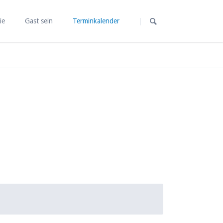
Navigation
überspringen
ie
Gast sein
Terminkalender
r die man
Veranstaltungen
in unserem Haus
ernen
Trauer.Zeit.
lle – Gebet
Rückzug und Ruhe - Weite
und Klarheit
 kämpfen«