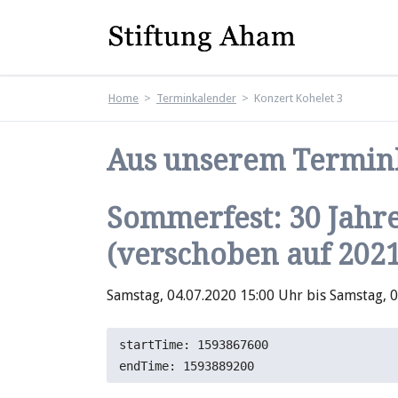
EN
Informationen zu
Für Anfänger
Home
Terminkalender
Konzert Kohelet 3
unserem Angebot
Interessierte
ora et labora
Erfahren Sie hier, wie unsere
Aus unserem Termin
Kurse und Gruppen
Die Jahreszeiten
aufgebaut sind:
Stille Tage: Med
Gebet – Yoga
Eine Einführung
Sommerfest: 30 Jah
Café Makadii
(verschoben auf 2021
Afrikatag
Lebendige Klos
Samstag, 04.07.2020 15:00 Uhr bis Samstag, 
Dran bleiben – 
für Jüngere
startTime: 1593867600

Pilgern
HAGIOS - Wir si
Frieden