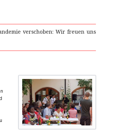
andemie verschoben: Wir freuen uns
en
nd
eu