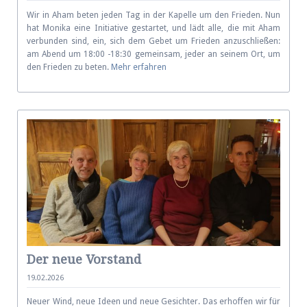
Wir in Aham beten jeden Tag in der Ka­pelle um den Frie­den. Nun
hat Monika eine Ini­tia­ti­ve ge­star­tet, und lädt alle, die mit Aham
ver­bun­den sind, ein, sich dem Gebet um Frie­den an­zu­schlie­ßen:
am Abend um 18:00 -18:30 ge­mein­sam, jeder an sei­nem Ort, um
den Frie­den zu beten.
Mehr erfahren
Der neue Vorstand
19.02.2026
Neuer Wind, neue Ideen und neue Gesich­ter. Das er­hof­fen wir für