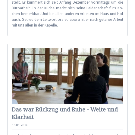
stellt. Er küm­mert sich seit An­fang De­zem­ber vor­mit­tags um die
Bü­ro­ar­beit. In der Kü­che macht sich seine Lei­den­schaft fürs Ko­
chen be­merk­bar. Und bei allen an­de­ren Ar­bei­ten im Haus und Hof
auch. Ge­treu dem Leit­wort ora et la­bo­ra ist er nach ge­ta­ner Ar­beit
mit uns al­len in der Kapelle.
Das war Rückzug und Ruhe - Weite und
Klarheit
16.01.2026