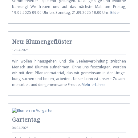
Sommerwetter "spielend" gelungen. Dazu geistige und leibliche
Nahrung! Wir freuen uns auf das nächste Mal: am Freitag,
19.09.2025 09:00 Uhr bis Sonntag, 21.09.2025 10:00 Uhr.
Bilder
Neu: Blumengeflüster
12.04.2025
Wir wollen hinausgehen und die Seelen­verbin­dung zwischen
Mensch und Blumen auf­neh­men. Ohne uns fest­zu­le­gen, wer­den
wir mit dem Pflanzen­ma­terial, das wir gemein­sam in der Um­ge­
bung suchen und finden, ar­bei­ten. Unser Lohn ist unsere Zu­sam­
men­ar­beit und die ge­mein­same Freude.
Mehr erfahren
Gartentag
04.04.2025