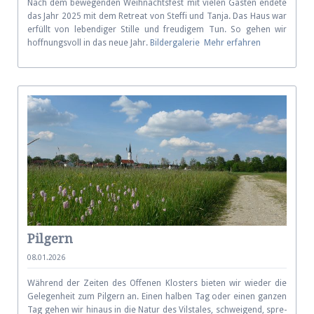
Nach dem bewegenden Weihnachtsfest mit vielen Gästen endete
das Jahr 2025 mit dem Retreat von Steffi und Tanja. Das Haus war
erfüllt von lebendiger Stille und freudigem Tun. So gehen wir
hoffnungsvoll in das neue Jahr.
Bildergalerie
Mehr erfahren
Pilgern
08.01.2026
Während der Zei­ten des Offe­nen Klo­sters bieten wir wie­der die
Ge­legenheit zum Pil­gern an. Einen hal­ben Tag oder einen gan­zen
Tag ge­hen wir hin­aus in die Na­tur des Vils­tales, schwei­gend, spre­