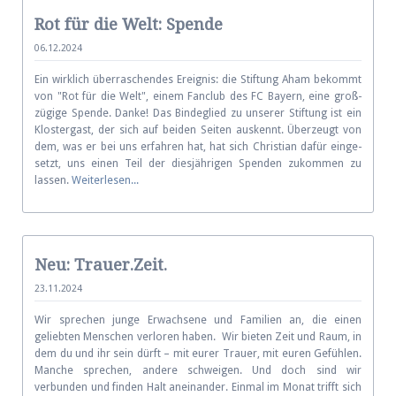
Rot für die Welt: Spende
06.12.2024
Ein wirklich überraschendes Ereignis: die Stiftung Aham be­kommt
von "Rot für die Welt", einem Fan­club des FC Bayern, eine groß­
zügige Spende. Danke! Das Binde­glied zu unse­rer Stif­tung ist ein
Kloster­gast, der sich auf beiden Seiten auskennt. Überzeugt von
dem, was er bei uns er­fah­ren hat, hat sich Christian da­für ein­ge­
setzt, uns einen Teil der dies­jähri­gen Spenden zu­kom­men zu
lassen.
Weiterlesen...
Neu: Trauer.Zeit.
23.11.2024
Wir sprechen junge Erwachsene und Familien an, die einen
geliebten Menschen verloren haben. Wir bieten Zeit und Raum, in
dem du und ihr sein dürft – mit eurer Trauer, mit euren Gefühlen.
Manche sprechen, andere schweigen. Und doch sind wir
verbunden und finden Halt aneinander. Einmal im Monat trifft sich