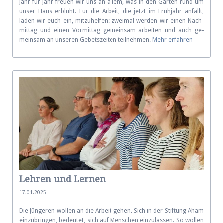
Jahr für Jahr freuen wir uns an allem, was in den Gärten rund um
unser Haus erblüht. Für die Arbeit, die jetzt im Frühjahr anfällt,
laden wir euch ein, mit­zu­hel­fen: zwei­mal wer­den wir einen Nach­
mit­tag und einen Vor­mit­tag ge­mein­sam ar­bei­ten und auch ge­
mein­sam an un­se­ren Gebets­zei­ten teilnehmen.
Mehr erfahren
Lehren und Lernen
17.01.2025
Die Jüngeren wollen an die Arbeit gehen. Sich in der Stiftung Aham
einzubringen, bedeutet, sich auf Menschen einzulassen. So wollen