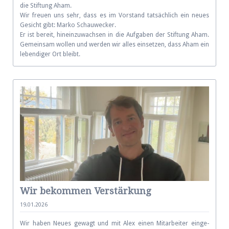
die Stif­tung Aham.
Wir freu­en uns sehr, dass es im Vor­stand tat­säch­lich ein neu­es
Ge­sicht gibt: Marko Schau­wecker.
Er ist be­reit, hin­ein­zu­wach­sen in die Auf­ga­ben der Stif­tung Aham.
Ge­mein­sam wol­len und wer­den wir alles ein­set­zen, dass Aham ein
le­ben­diger Ort bleibt.
Wir bekommen Verstärkung
19.01.2026
Wir haben Neues ge­wagt und mit Alex einen Mit­ar­bei­ter ein­ge­