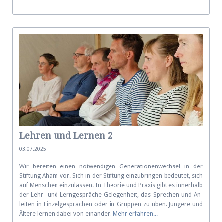
Lehren und Lernen 2
03.07.2025
Wir bereiten einen not­wen­di­gen Ge­ne­ra­ti­o­nen­wech­sel in der
Stiftung Aham vor. Sich in der Stiftung ein­zu­brin­gen be­deu­tet, sich
auf Men­schen ein­zu­las­sen. In The­orie und Pra­xis gibt es in­ner­halb
der Lehr- und Lern­ge­sprä­che Ge­le­gen­heit, das Spre­chen und An­
lei­ten in Ein­zel­ge­sprä­chen oder in Grup­pen zu üben. Jün­ge­re und
Älte­re ler­nen da­bei von ein­an­der.
Mehr erfahren...