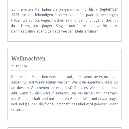
Zum zweiten Mal laden die Jün­geren vom
5. bis 7. Sep­tem­ber
2025
ein zu "leben­di­gen Klo­ster­ta­gen." Ein paar An­mel­dun­gen
haben wir schon. An­ge­spro­chen sind Kinder und Ju­gend­liche mit
ihren Eltern, auch jüngere Singles und Paare bis etwa 50 Jahre.
Denn es sollen le­ben­di­ge Tage werden.
Mehr erfahren
Weihnachten
23.12.2024
Die meisten Menschen warten darauf, auch wenn sie es nicht zu­
ge­ben: Es soll Weih­nach­ten werden. Weißt du eigent­lich, dass du
an die­sem Gesche­hen be­tei­ligt bist? Dass es Weihnachten nur
gibt, wenn du dich darauf ein­lässt? Das ver­suchen wir inner­halb
der Ge­mein­schaft und mit unse­ren Gästen. Wir sind er­war­tungs­
voll und glau­ben die frohe Bot­schaft: das Kind wird ge­boren.
Mehr
erfahren