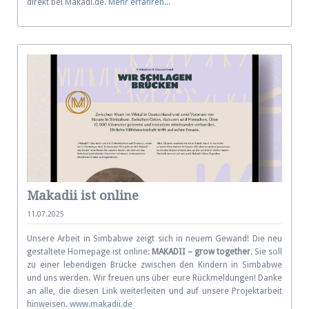
direkt bei Makadi.de.
Mehr erfahren...
Makadii ist online
11.07.2025
Unsere Arbeit in Simbabwe zeigt sich in neuem Ge­wand! Die neu
gestal­tete Home­page ist on­line:
MAKADII – grow together
. Sie soll
zu einer le­ben­di­gen Brücke zwi­schen den Kin­dern in Sim­bab­we
und uns werden. Wir freu­en uns über eure Rück­mel­dun­gen! Dan­ke
an alle, die diesen Link wei­ter­lei­ten und auf un­se­re Pro­jekt­ar­beit
hin­wei­sen.
www.makadii.de