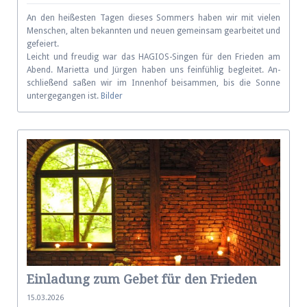
An den heißesten Tagen dieses Som­mers haben wir mit vie­len
Men­schen, alten be­kann­ten und neu­en ge­mein­sam ge­ar­bei­tet und
ge­fei­ert.
Leicht und freu­dig war das HAGIOS-Singen für den Frie­den am
Abend. Mari­etta und Jür­gen ha­ben uns fein­füh­lig be­glei­tet. An­
schlie­ßend saßen wir im Innen­hof bei­sam­men, bis die Sonne
unter­ge­gan­gen ist.
Bilder
Einladung zum Gebet für den Frieden
15.03.2026