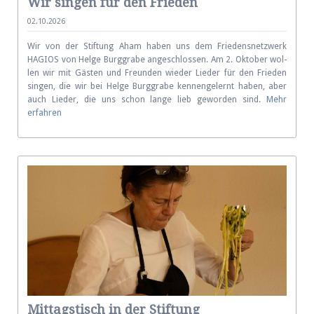
Wir singen für den Frieden
02.10.2026
Wir von der Stiftung Aham ha­ben uns dem Friedens­netz­werk
HAGIOS von Helge Burg­grabe an­ge­schlos­sen. Am 2. Ok­to­ber wol­
len wir mit Gä­sten und Freun­den wieder Lie­der für den Frie­den
sin­gen, die wir bei Helge Burg­grabe ken­nen­ge­lernt ha­ben, aber
auch Lie­der, die uns schon lan­ge lieb ge­wor­den sind.
Mehr
erfahren
Mittagstisch in der Stiftung