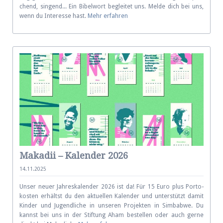
chend, sin­gend... Ein Bibel­wort be­glei­tet uns. Melde dich bei uns,
wenn du In­ter­esse hast.
Mehr erfahren
Makadii – Kalender 2026
14.11.2025
Unser neuer Jahres­kalender 2026 ist da! Für 15 Euro plus Porto­
kosten erhältst du den aktuellen Ka­len­der und unter­stützt da­mit
Kinder und Ju­gend­liche in unse­ren Pro­jekten in Simbabwe. Du
kannst bei uns in der Stiftung Aham be­stellen oder auch gerne