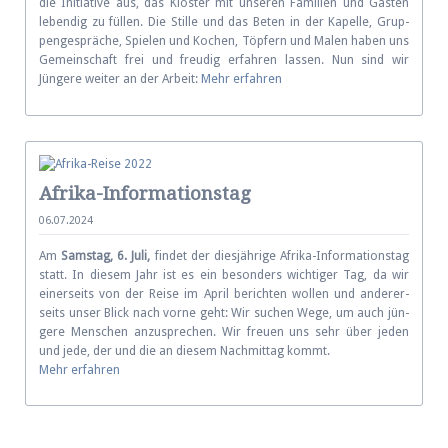
die Ini­tia­tive aus, das Kloster mit unse­ren Fami­lien und Gästen
leben­dig zu füllen. Die Stille und das Beten in der Kapelle, Grup­
pen­gesprä­che, Spielen und Kochen, Töpfern und Malen haben uns
Ge­mein­schaft frei und freudig er­fahren lassen. Nun sind wir
Jüngere weiter an der Arbeit:
Mehr erfahren
Afrika-Informationstag
06.07.2024
Am
Samstag, 6. Juli,
findet der dies­jäh­rige Afrika-Informations­tag
statt. In diesem Jahr ist es ein be­son­ders wich­tiger Tag, da wir
einer­seits von der Reise im April be­rich­ten wollen und an­der­er­
seits unser Blick nach vorne geht: Wir suchen Wege, um auch jün­
gere Men­schen an­zu­spre­chen. Wir freuen uns sehr über jeden
und jede, der und die an diesem Nach­mit­tag kommt.
Mehr erfahren