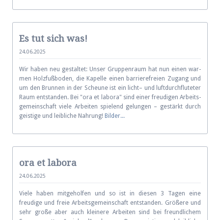
Es tut sich was!
24.06.2025
Wir haben neu gestaltet: Unser Gruppen­raum hat nun einen war­
men Holz­fuß­boden, die Kapelle einen bar­ri­ere­fre­ien Zu­gang und
um den Brun­nen in der Scheu­ne ist ein licht– und luft­durch­flu­te­ter
Raum ent­stan­den. Bei "ora et labora" sind einer freu­di­gen Ar­beits­
ge­mein­schaft viele Ar­bei­ten spie­lend ge­lun­gen – ge­stärkt durch
geis­tige und leib­li­che Nah­rung!
Bilder...
ora et labora
24.06.2025
Viele haben mitgeholfen und so ist in diesen 3 Tagen eine
freudige und freie Arbeits­gemeinschaft entstanden. Größere und
sehr große aber auch kleinere Arbeiten sind bei freundlichem